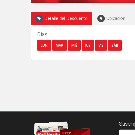
Detalle del Descuento
Ubicación
Días:
LUN
MAR
MIÉ
JUE
VIE
SÁB
Suscri