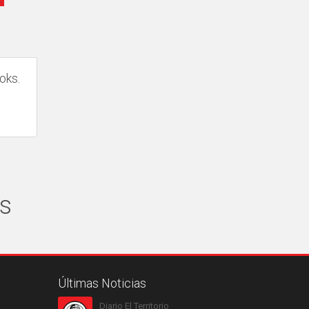
oks.
s
Últimas Noticias
Diario El Territorio