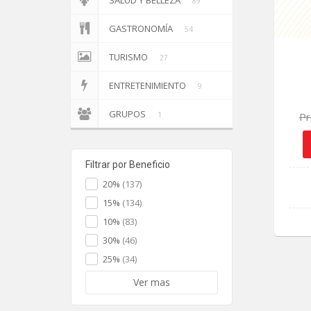
SALUD Y BELLEZA
89
GASTRONOMÍA
54
TURISMO
27
ENTRETENIMIENTO
9
GRUPOS
1
Pr
Filtrar por Beneficio
20%
(137)
15%
(134)
10%
(83)
30%
(46)
25%
(34)
Ver mas