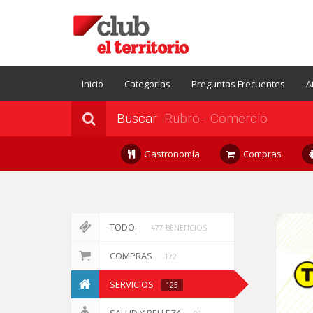
Inicio
Categorias
Preguntas Frecuentes
A
Buscar
Gastronomía
Compras
TODO:
477 BENEFICIOS
COMPRAS
172
SERVICIOS
125