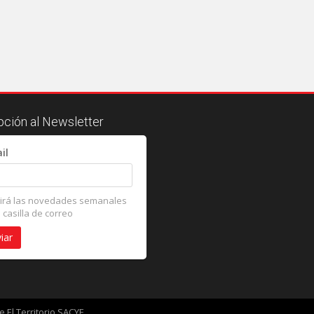
pción al Newsletter
il
irá las novedades semanales
 casilla de correo
e El Territorio SACYF.