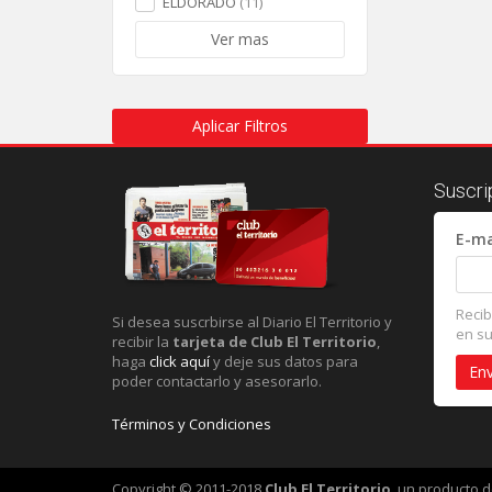
ELDORADO
(11)
Ver mas
Aplicar Filtros
Suscri
E-ma
Recib
Si desea suscrbirse al Diario El Territorio y
en su
recibir la
tarjeta de Club El Territorio
,
haga
click aquí
y deje sus datos para
poder contactarlo y asesorarlo.
Términos y Condiciones
Copyright © 2011-2018
Club El Territorio
, un producto d