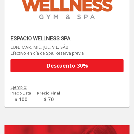
Categorias
>> Ver Más
Gastronomía
ESPACIO WELLNESS SPA
LUN, MAR, MIÉ, JUE, VIE, SÁB.
Compras
Efectivo en día de Spa. Reserva previa.
Descuento 30%
Salud y Belleza
Entretenimiento
Ejemplo:
Precio Lista
Precio Final
$ 100
$ 70
Turismo
Servicios