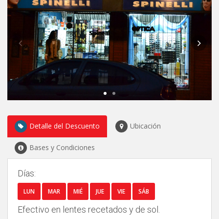
Eventos
Circuitos
Detalle del Descuento
Ubicación
Bases y Condiciones
Días:
LUN
MAR
MIÉ
JUE
VIE
SÁB
Efectivo en lentes recetados y de sol.