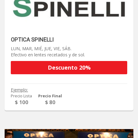
Categorias
>> Ver Más
Gastronomía
OPTICA SPINELLI
LUN, MAR, MIÉ, JUE, VIE, SÁB.
Compras
Efectivo en lentes recetados y de sol.
Descuento 20%
Salud y Belleza
Entretenimiento
Ejemplo:
Precio Lista
Precio Final
$ 100
$ 80
Turismo
Servicios