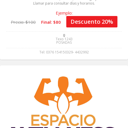
Llamar para consultar días y horarios.
Ejemplo:
Descuento 20%
Precio: $100
Final: $80
Texo 1243
POSADAS
Tel: 0376 154150329- 4432992