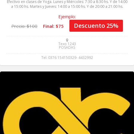
Efectivo en clases de Yoga. Lunes y Miércoles: 7:30 a 8:30 hs. Y de 14:00
a 15:00 hs. Martes y Jueves: 14:00 a 15:00 hs. Y de 20:00 a 21:00 hs.
Ejemplo:
Descuento 25%
Precio: $100
Final: $75
Texo 1243
POSADAS
Tel: 0376 154150329- 4432992