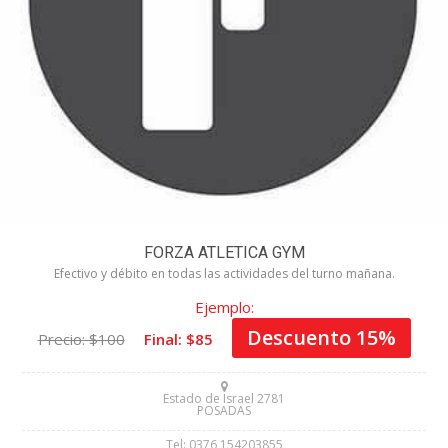
FORZA ATLETICA GYM
Efectivo y débito en todas las actividades del turno mañana.
Ejemplo:
Descuento 15%
Precio: $100
Final: $85
Estado de Israel 2781
POSADAS
Tel: 0376 154203855