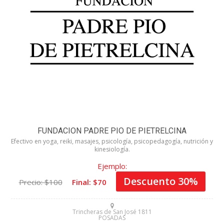
Categorias
>> Ver Más
Gastronomía
Compras
Salud y Belleza
FUNDACION PADRE PIO DE PIETRELCINA
Efectivo en yoga, reiki, masajes, psicología, psicopedagogía, nutrición y
Entretenimiento
kinesiología.
Ejemplo:
Turismo
Descuento 30%
Precio: $100
Final: $70
Servicios
Trincheras de San José 1811
POSADAS