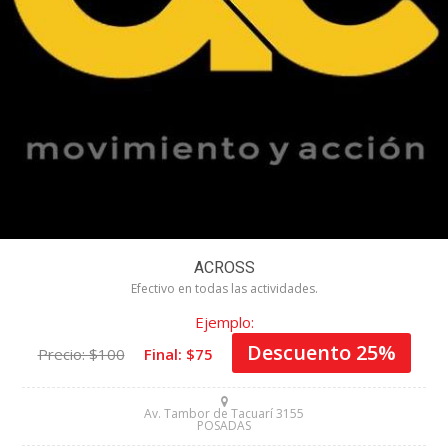
ACROSS
Efectivo en todas las actividades.
Ejemplo:
Descuento 25%
Precio: $100
Final: $75
Av. Tambor de Tacuarí 3155
POSADAS