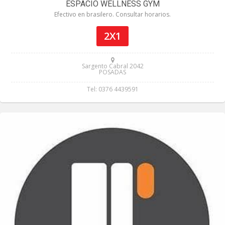
ESPACIO WELLNESS GYM
Efectivo en brasilero. Consultar horarios.
2X1
Sargento Cabral 2042
POSADAS
Tel: 0376 4439591