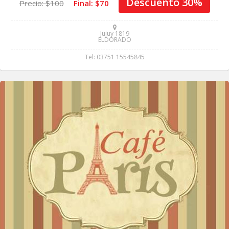
Descuento 30%
Precio: $100
Final: $70
Eventos
Jujuy 1819
Circuitos
ELDORADO
Tel: 03751 15545845