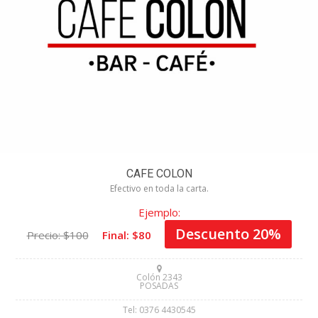
CAFE COLON
Efectivo en toda la carta.
Ejemplo:
Descuento 20%
Precio: $100
Final: $80
Colón 2343
POSADAS
Tel: 0376 4430545