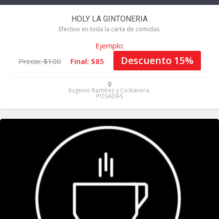
HOLY LA GINTONERIA
Efectivo en toda la carta de comidas.
Ejemplo:
Descuento 15%
Precio: $100
Final: $85
Eugenio Ramírez y Costanera.
POSADAS