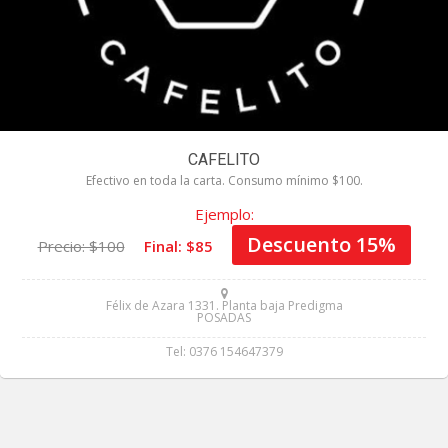
CAFELITO
Efectivo en toda la carta. Consumo mínimo $100.
Ejemplo:
Descuento 15%
Precio: $100
Final: $85
Félix de Azara 1331. Planta baja Predigma
POSADAS
Tel: 0376 154647379