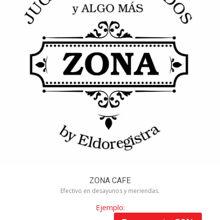
Categorias
>> Ver Más
Gastronomía
Compras
Salud y Belleza
Entretenimiento
Turismo
ZONA CAFE
Efectivo en desayunos y meriendas.
Servicios
Ejemplo: