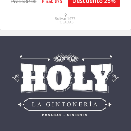
Descuento 25%
Precio: $100
Final: $75
Bolívar 1677.
POSADAS